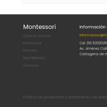
Montessori
Información
informacion@m
Quienes somos
Preescolar
Cel: 310 620302
Av. Jiménez Cal
Primaria
Cartagena de I
Bachillerato
Servicios
Política de protección y tratamiento de dat