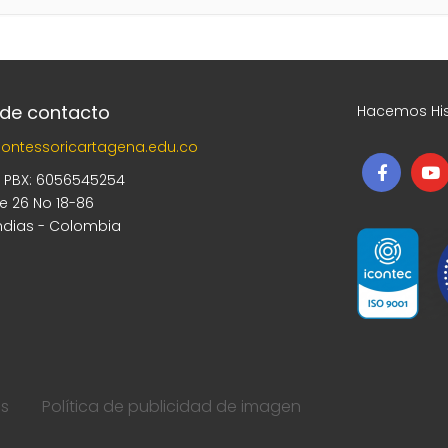
 de contacto
Hacemos His
ontessoricartagena.edu.co
5 PBX: 6056545254
le 26 No 18-86
ndias - Colombia
os
Política de publicidad de imagen