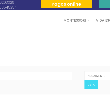
06203025
Pagos online
056545254
MONTESSORI
VIDA E
ANUALMENTE
LISTA