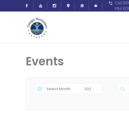
Cel:31
PBX:6
Events