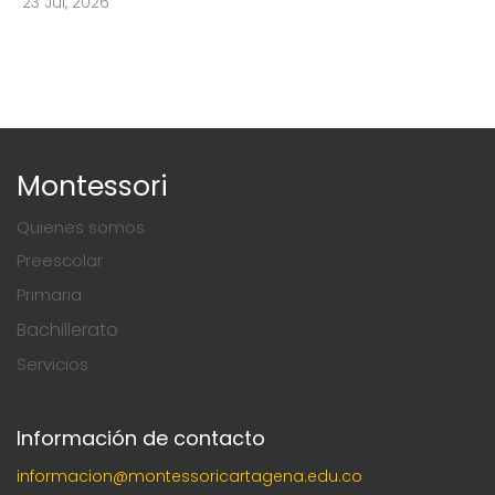
23 Jul, 2026
Montessori
Quienes somos
Preescolar
Primaria
Bachillerato
Servicios
Información de contacto
informacion@montessoricartagena.edu.co