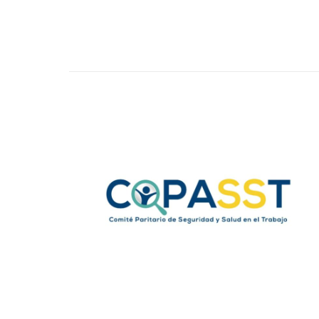
Comité paritario de seguridad y
salud en el trabajo
Es un grupo conformado por
trabajadores de la institución, los cuales
tiene como objeto principal velar por las
condiciones seguras para el desarrollo
de las tareas a través recomendaciones
a la alta dirección como resultado de las
inspecciones planeadas de seguridad
y/o por accidentes de trabajo.