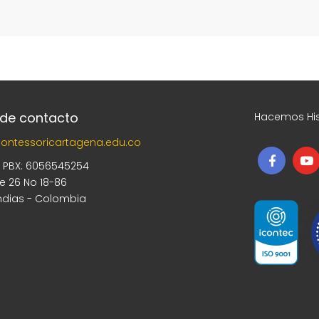
 de contacto
Hacemos His
ontessoricartagena.edu.co
5 PBX: 6056545254
le 26 No 18-86
ndias - Colombia