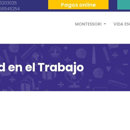
06203025
Pagos online
056545254
MONTESSORI
VIDA E
 en el Trabajo