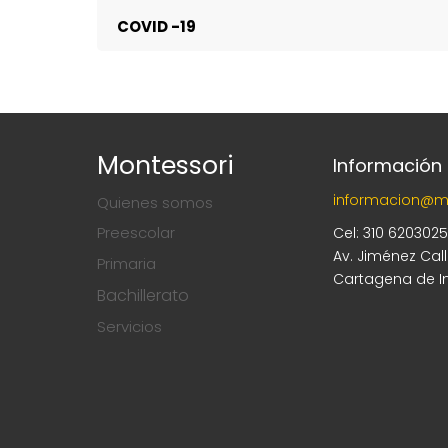
COVID -19
Montessori
Información
informacion@m
Quienes somos
Preescolar
Cel: 310 620302
Av. Jiménez Cal
Primaria
Cartagena de I
Bachillerato
Servicios