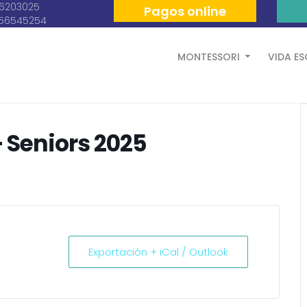
06203025
Pagos online
056545254
MONTESSORI
VIDA E
 Seniors 2025
Exportación + iCal / Outlook