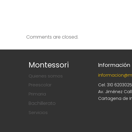
Comments are closed.
Montessori
Información
informacion@m
Quienes somos
Preescolar
Cel: 310 620302
Av. Jiménez Cal
Primaria
Cartagena de I
Bachillerato
Servicios