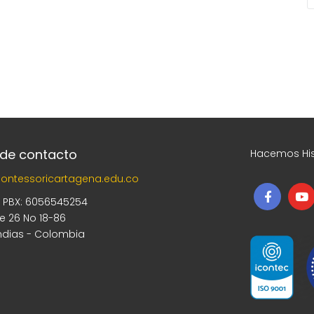
 de contacto
Hacemos His
ontessoricartagena.edu.co
5 PBX: 6056545254
le 26 No 18-86
ndias - Colombia