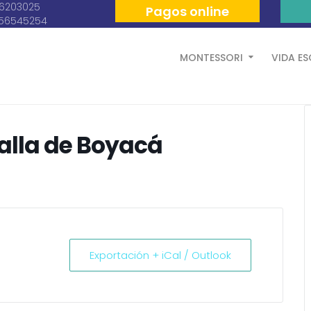
06203025
Pagos online
056545254
MONTESSORI
VIDA E
alla de Boyacá
Exportación + iCal / Outlook