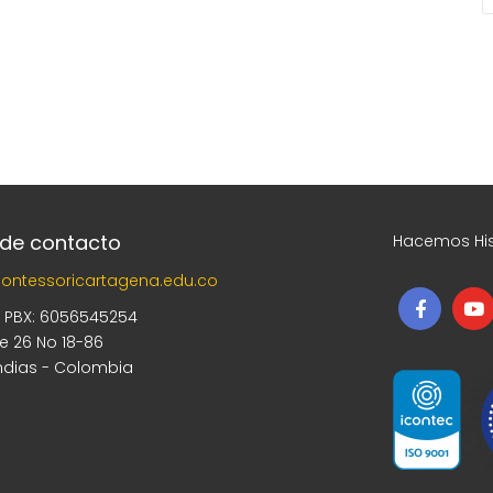
 de contacto
Hacemos His
ontessoricartagena.edu.co
5 PBX: 6056545254
le 26 No 18-86
ndias - Colombia