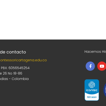
 de contacto
Hacemos His
ontessoricartagena.edu.co
5 PBX: 6056545254
le 26 No 18-86
ndias - Colombia