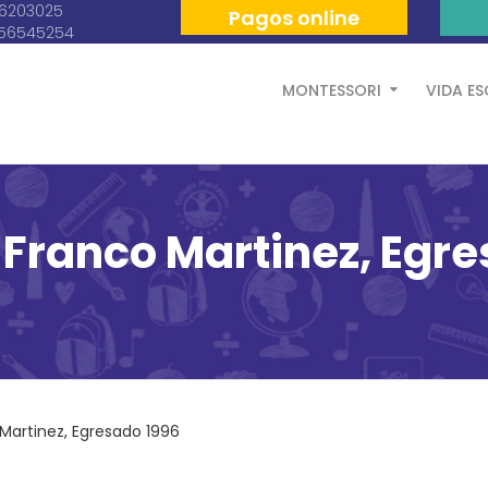
06203025
Pagos online
056545254
MONTESSORI
VIDA E
 Franco Martinez, Egr
Martinez, Egresado 1996