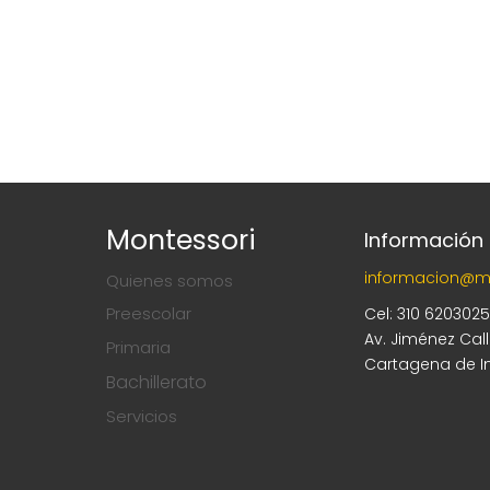
Montessori
Información
informacion@m
Quienes somos
Preescolar
Cel: 310 620302
Av. Jiménez Cal
Primaria
Cartagena de I
Bachillerato
Servicios