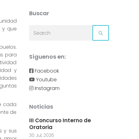
Buscar
tunidad
s y que
buelos.
as para
Síguenos en:
ctividad
vidad y
Facebook
lidades
Youtube
eguntas
Instagram
de cada
Noticias
ente de
III Concurso Interno de
Oratoria
s y sus
30 Jul, 2026
a, amor