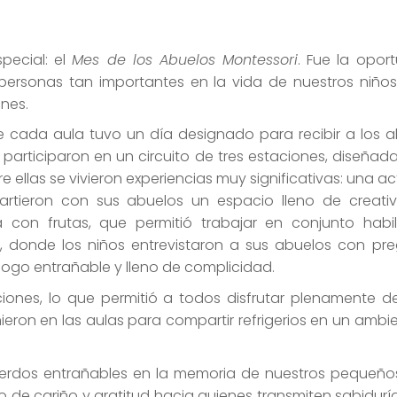
pecial: el
Mes de los Abuelos Montessori
. Fue la opor
personas tan importantes en la vida de nuestros niño
nes.
de cada aula tuvo un día designado para recibir a los a
s participaron en un circuito de tres estaciones, diseñad
e ellas se vivieron experiencias muy significativas: una a
rtieron con sus abuelos un espacio lleno de creati
a con frutas, que permitió trabajar en conjunto habi
, donde los niños entrevistaron a sus abuelos con pr
logo entrañable y lleno de complicidad.
aciones, lo que permitió a todos disfrutar plenamente 
unieron en las aulas para compartir refrigerios en un ambi
erdos entrañables en la memoria de nuestros pequeño
o de cariño y gratitud hacia quienes transmiten sabidurí