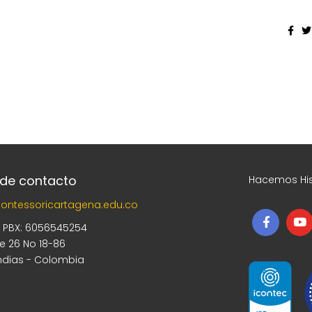
 de contacto
Hacemos His
ontessoricartagena.edu.co
5 PBX: 6056545254
le 26 No 18-86
ndias - Colombia