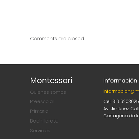
Comments are closed.
Montessori
Información
informacion@m
Quienes somos
Preescolar
Cel: 310 620302
Av. Jiménez Cal
Primaria
Cartagena de I
Bachillerato
Servicios