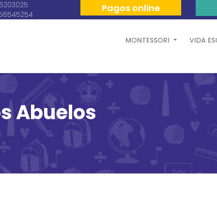
06203025
Pagos online
056545254
MONTESSORI
VIDA E
os Abuelos