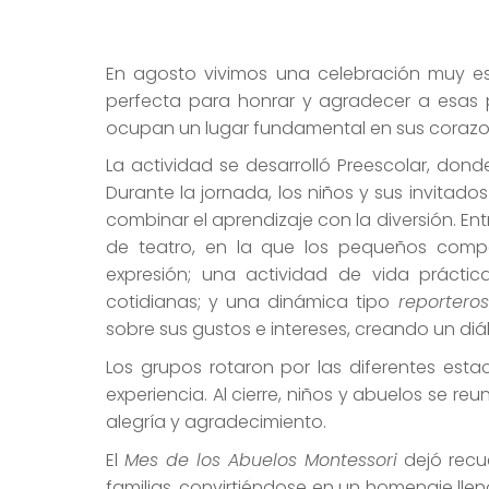
En agosto vivimos una celebración muy es
perfecta para honrar y agradecer a esas 
ocupan un lugar fundamental en sus corazo
La actividad se desarrolló Preescolar, don
Durante la jornada, los niños y sus invitado
combinar el aprendizaje con la diversión. Entr
de teatro, en la que los pequeños compa
expresión; una actividad de vida práctic
cotidianas; y una dinámica tipo
reporteros
sobre sus gustos e intereses, creando un diá
Los grupos rotaron por las diferentes est
experiencia. Al cierre, niños y abuelos se re
alegría y agradecimiento.
El
Mes de los Abuelos Montessori
dejó recu
familias, convirtiéndose en un homenaje llen