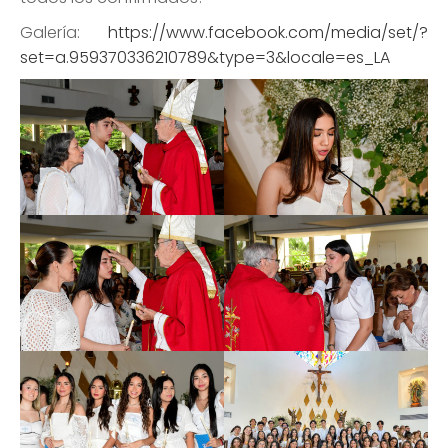
Galería:
https://www.facebook.com/media/set/?
set=a.959370336210789&type=3&locale=es_LA