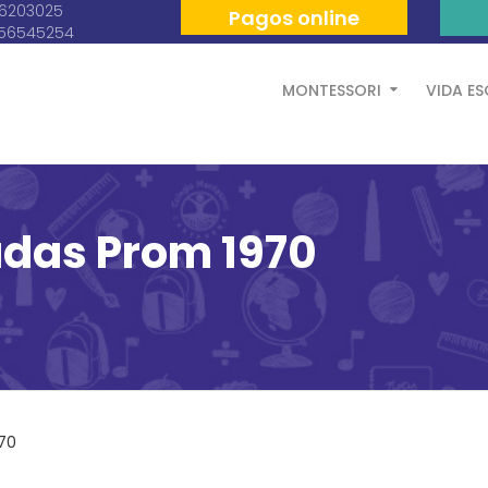
06203025
Pagos online
056545254
MONTESSORI
VIDA E
adas Prom 1970
70