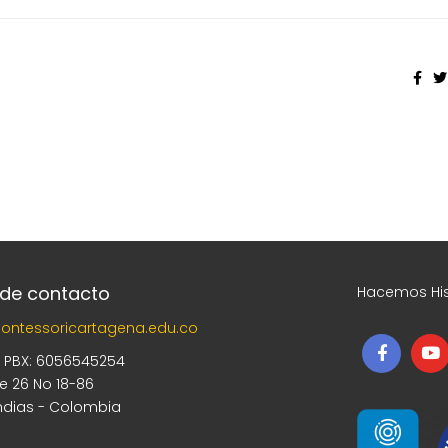
 de contacto
Hacemos His
ontessoricartagena.edu.co
5 PBX: 6056545254
le 26 No 18-86
ndias - Colombia