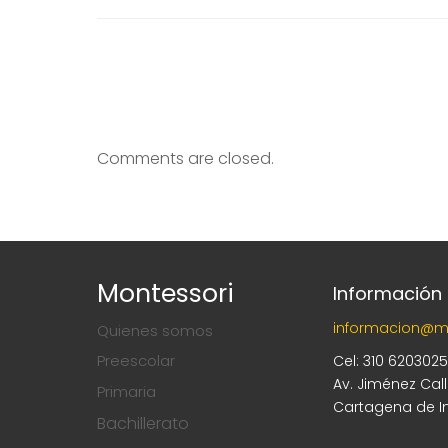
Comments are closed.
Montessori
Información
informacion@m
Quienes somos
Preescolar
Cel: 310 620302
Av. Jiménez Cal
Primaria
Cartagena de I
Bachillerato