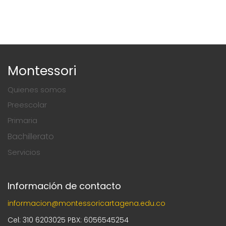
Montessori
Quienes somos
Preescolar
Primaria
Bachillerato
Servicios
Información de contacto
informacion@montessoricartagena.edu.co
Cel: 310 6203025 PBX: 6056545254