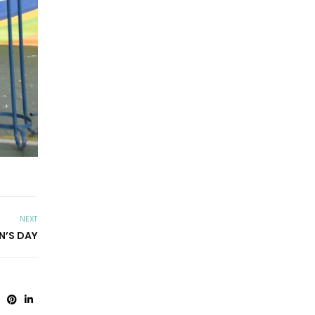
NEXT
N’S DAY