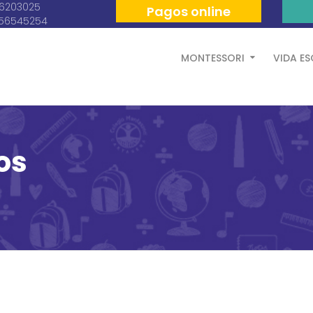
06203025
Pagos online
056545254
MONTESSORI
VIDA E
os