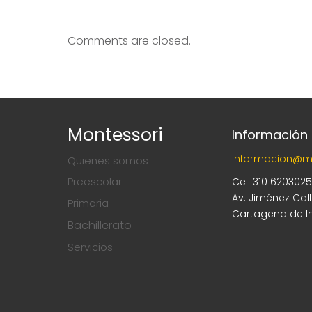
Comments are closed.
Montessori
Información
informacion@m
Quienes somos
Preescolar
Cel: 310 620302
Av. Jiménez Cal
Primaria
Cartagena de I
Bachillerato
Servicios