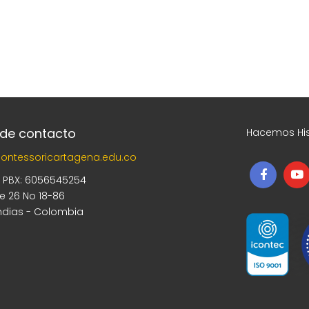
 de contacto
Hacemos His
ontessoricartagena.edu.co
5 PBX: 6056545254
le 26 No 18-86
ndias - Colombia