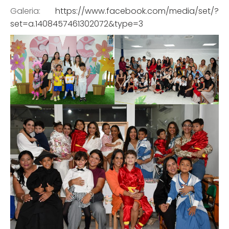
Galeria:
https://www.facebook.com/media/set/?
set=a.1408457461302072&type=3