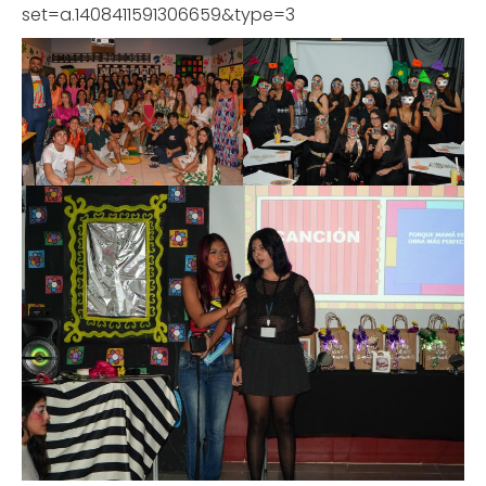
set=a.1408411591306659&type=3