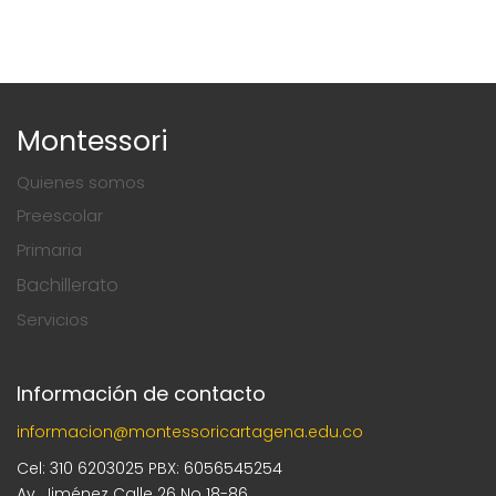
Montessori
Quienes somos
Preescolar
Primaria
Bachillerato
Servicios
Información de contacto
informacion@montessoricartagena.edu.co
Cel: 310 6203025 PBX: 6056545254
Av. Jiménez Calle 26 No 18-86