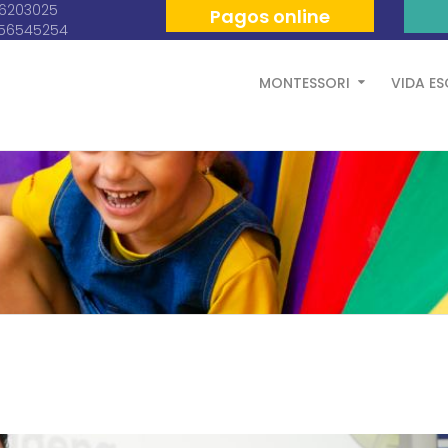
06203025
Pagos online
056545254
MONTESSORI
VIDA E