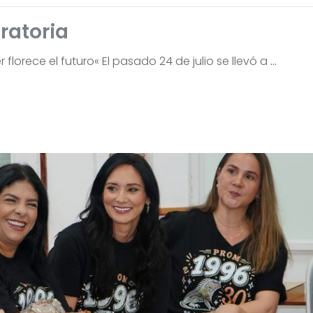
ratoria
florece el futuro« El pasado 24 de julio se llevó a
…