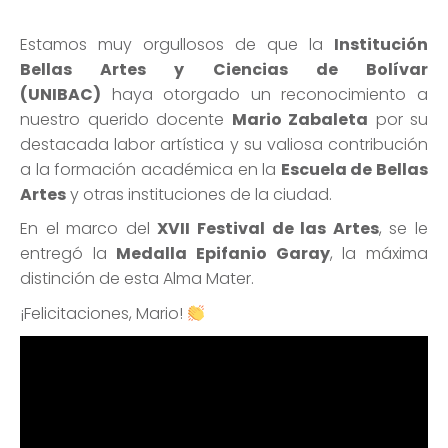
Estamos muy orgullosos de que la
Institución
Bellas Artes y Ciencias de Bolívar
(UNIBAC)
haya otorgado un reconocimiento a
nuestro querido docente
Mario Zabaleta
por su
destacada labor artística y su valiosa contribución
a la formación académica en la
Escuela de Bellas
Artes
y otras instituciones de la ciudad.
En el marco del
XVII Festival de las Artes
, se le
entregó la
Medalla Epifanio Garay
, la máxima
distinción de esta Alma Mater.
¡Felicitaciones, Mario!