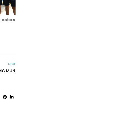
 estas
NEXT
MC MUN