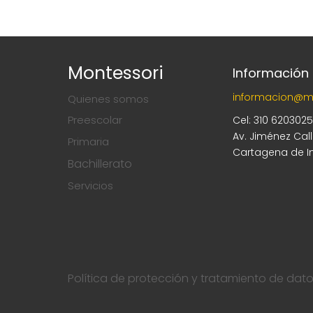
Montessori
Información
informacion@m
Quienes somos
Preescolar
Cel: 310 620302
Av. Jiménez Cal
Primaria
Cartagena de I
Bachillerato
Servicios
Política de protección y tratamiento de dat