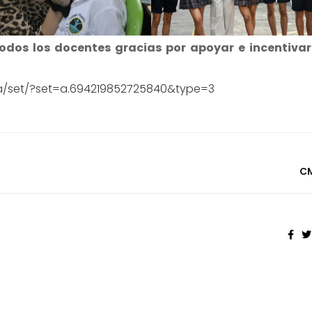
todos los docentes gracias por apoyar e incentivar
a/set/?set=a.694219852725840&type=3
C