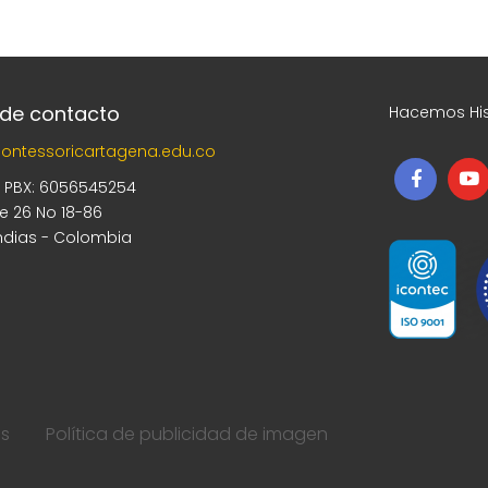
 de contacto
Hacemos His
ontessoricartagena.edu.co
5 PBX: 6056545254
le 26 No 18-86
ndias - Colombia
os
Política de publicidad de imagen