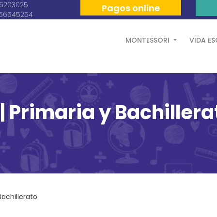
06203025
Pagos online
056545254
MONTESSORI
VIDA E
 Primaria y Bachillera
Bachillerato