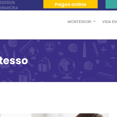
06203025
Pagos online
056545254
MONTESSORI
VIDA E
tesso