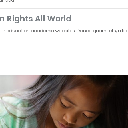
unidad
 Rights All World
for education academic websites. Donec quam felis, ultric
a
…