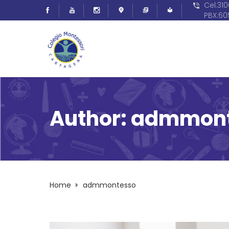
Cel:31
PBX:6
Author: admmon
Home
admmontesso