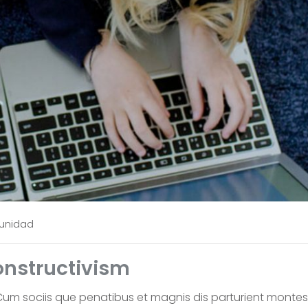
unidad
onstructivism
um sociis que penatibus et magnis dis parturient montes