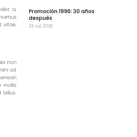
diet a,
Promoción 1996: 30 años
Vivamus
después
 vitae,
23 Jul, 2026
uia non
enim ad
 Aenean
 mollis
tellus.