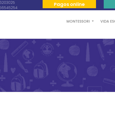
06203025
Pagos online
056545254
MONTESSORI
VIDA E