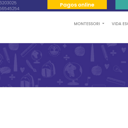
06203025
Pagos online
056545254
MONTESSORI
VIDA E