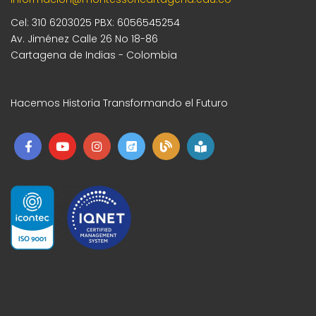
e
E
Cel: 310 6203025 PBX: 6056545254
d
v
Av. Jiménez Calle 26 No 18-86
Cartagena de Indias - Colombia
e
a
n
y
Hacemos Historia Transformando el Futuro
t
v
o
i
s
t
a
s
d