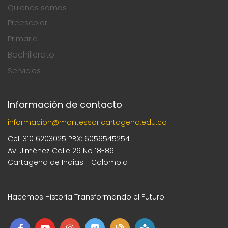
e
a
Quienes somos
s
Preescolar
n
y
Primaria
t
v
Bachillerato
o
Servicios
i
s
Información de contacto
t
informacion@montessoricartagena.edu.co
a
Cel: 310 6203025 PBX: 6056545254
Av. Jiménez Calle 26 No 18-86
s
Cartagena de Indias - Colombia
d
Hacemos Historia Transformando el Futuro
e