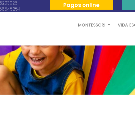
06203025
Pagos online
056545254
MONTESSORI
VIDA E