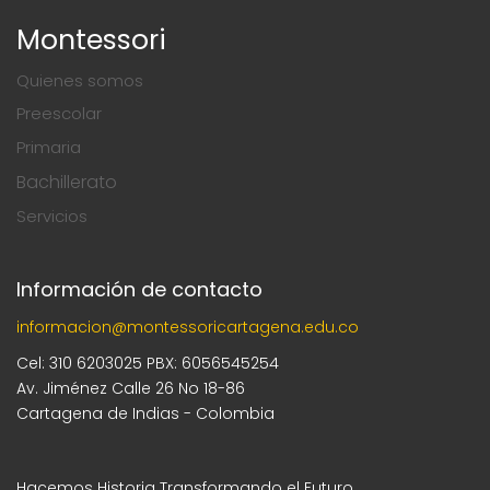
Montessori
Quienes somos
Preescolar
Primaria
Bachillerato
Servicios
Información de contacto
informacion@montessoricartagena.edu.co
Cel: 310 6203025 PBX: 6056545254
Av. Jiménez Calle 26 No 18-86
Cartagena de Indias - Colombia
Hacemos Historia Transformando el Futuro