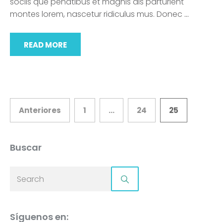
sociis que penatibus et magnis dis parturient
montes lorem, nascetur ridiculus mus. Donec
…
READ MORE
Navegación
Anteriores
1
…
24
25
de
Buscar
entradas
Síguenos en: